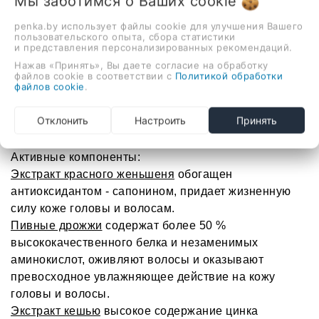
Мы заботимся о Ваших
cookie
Компонент сапонина из экстракта корня женьшеня
глубоко питает кожу головы, помогая создать для
penka.by использует файлы cookie для улучшения Вашего
пользовательского опыта, сбора статистики
нее здоровую среду.
и представления персонализированных рекомендаций.
Нажав «Принять», Вы даете согласие на обработку
Экстракт пивных дрожжей повышает эластичность
файлов cookie в соответствии с
Политикой обработки
файлов cookie
.
волос, увлажняя сухую и шелушащуюся кожу
головы. содержит биотин, придающий волосам
Отклонить
Настроить
Принять
мягкость и блеск.
Активные компоненты:
Экстракт красного женьшеня
обогащен
антиоксидантом - сапонином, придает жизненную
силу коже головы и волосам.
Пивные дрожжи
содержат более 50 %
высококачественного белка и незаменимых
аминокислот, оживляют волосы и оказывают
превосходное увлажняющее действие на кожу
головы и волосы.
Экстракт кешью
высокое содержание цинка