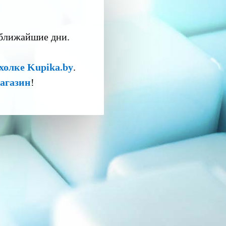
 ближайшие дни.
холке Kupika.by
.
агазин
!