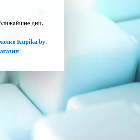
 ближайшие дни.
холке Kupika.by
.
агазин
!