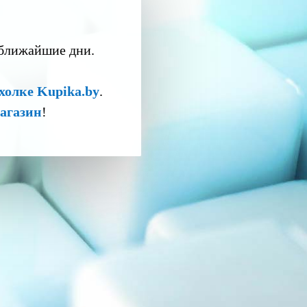
 ближайшие дни.
холке Kupika.by
.
агазин
!