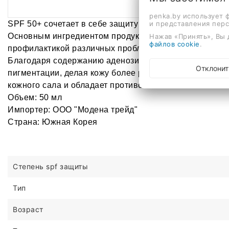
Оп
penka.by использует 
и представления пер
SPF 50+ сочетает в себе защиту от ультрафиолетовог
Основным ингредиентом продукта является масло Там
Нажав «Принять», Вы 
файлов cookie
.
профилактикой различных проблем кожи.
Благодаря содержанию аденозина и ниацинамида, кре
Отклонит
пигментации, делая кожу более ровной. Комплекс фру
кожного сала и обладает противовоспалительными св
Объем: 50 мл
Импортер: ООО "Модена трейд"
Страна: Южная Корея
Степень spf защиты
Тип
Возраст