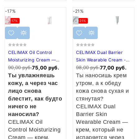
-17%
-21%
-17%
-21%
CELIMAX Oil Control
CELIMAX Dual Barrier
Moisturizing Cream —
Skin Wearable Cream -
увлажняющий крем
90,00 руб.
75,00 руб.
защитный крем
98,00 руб.
77,00 руб.
для жирной кожи
Ты увлажняешь
Ты наносишь крем
кожу, а через час
утром, а к обеду
лицо снова
кожа снова сухая и
блестит, как будто
стянутая?
ничего не
CELIMAX Dual
наносила?
Barrier Skin
CELIMAX Oil
Wearable Cream —
Control Moisturizing
крем, который не
Cream — крем,
испаряется через