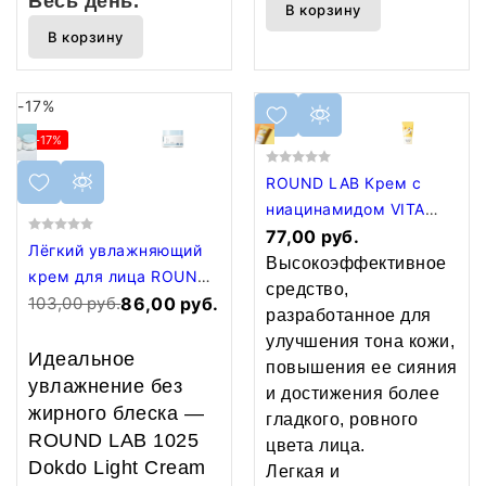
Весь день.
В корзину
В корзину
-17%
-17%
ROUND LAB Крем с
ниацинамидом VITA
NIACINAMIDE DARK
77,00 руб.
Лёгкий увлажняющий
SPOT CREAM
Высокоэффективное
крем для лица ROUND
средство,
LAB 1025 DOKDO LIGHT
103,00 руб.
86,00 руб.
разработанное для
CREAM, 80 мл
улучшения тона кожи,
Идеальное
повышения ее сияния
увлажнение без
и достижения более
жирного блеска —
гладкого, ровного
ROUND LAB 1025
цвета лица.
Dokdo Light Cream
Легкая и