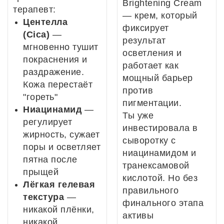
Brightening Cream
терапевт:
— крем, который
Центелла
фиксирует
(Cica)
—
результат
мгновенно тушит
осветления и
покраснения и
работает как
раздражение.
мощный барьер
Кожа перестаёт
против
"гореть"
пигментации.
Ниацинамид
—
Ты уже
регулирует
инвестировала в
жирность, сужает
сыворотку с
поры и осветляет
ниацинамидом и
пятна после
транексамовой
прыщей
кислотой. Но без
Лёгкая гелевая
правильного
текстура
—
финального этапа
никакой плёнки,
активы
никакой