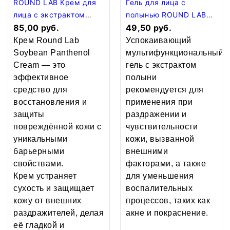
ROUND LAB Крем для
Гель для лица с
лица с экстрактом
полынью ROUND LAB
черной сои и
85,00 руб.
MUGWORT CALMING
49,50 руб.
пантенолом SOYBEAN
SOOTHING GEL, 150 мл
Крем Round Lab
Успокаивающий
PANTHENOL
Soybean Panthenol
мультифункциональный
Cream — это
гель с экстрактом
эффективное
полыни
средство для
рекомендуется для
восстановления и
применения при
защиты
раздражении и
повреждённой кожи с
чувствительности
уникальными
кожи, вызванной
барьерными
внешними
свойствами.
факторами, а также
Крем устраняет
для уменьшения
сухость и защищает
воспалительных
кожу от внешних
процессов, таких как
раздражителей, делая
акне и покраснение.
её гладкой и