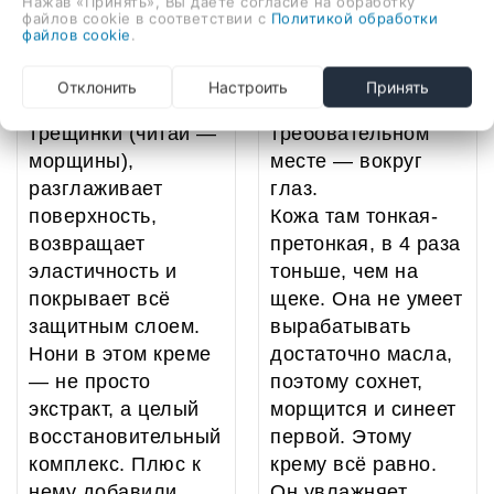
Нажав «Принять», Вы даете согласие на обработку
файлов cookie в соответствии с
Политикой обработки
работает как
тонере и
файлов cookie
.
хороший
сыворотке. Но
ремонтник:
здесь он работает в
Отклонить
Настроить
Принять
заполняет
самом нежном и
трещинки (читай —
требовательном
морщины),
месте — вокруг
разглаживает
глаз.
поверхность,
Кожа там тонкая-
возвращает
претонкая, в 4 раза
эластичность и
тоньше, чем на
покрывает всё
щеке. Она не умеет
защитным слоем.
вырабатывать
Нони в этом креме
достаточно масла,
— не просто
поэтому сохнет,
экстракт, а целый
морщится и синеет
восстановительный
первой. Этому
комплекс. Плюс к
крему всё равно.
нему добавили
Он увлажняет,