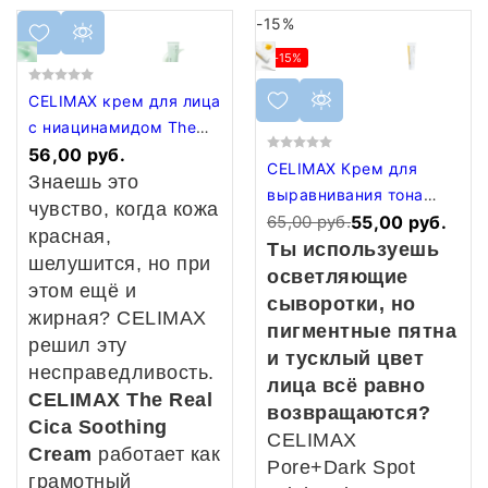
-15%
-15%
СELIMAX крем для лица
с ниацинамидом The
Real Cica Soothing
56,00 руб.
CELIMAX Крем для
Cream
Знаешь это
выравнивания тона
чувство, когда кожа
кожи Pore+Dark Spot
65,00 руб.
55,00 руб.
красная,
Brightening Cream, 35
Ты используешь
шелушится, но при
мл
осветляющие
этом ещё и
сыворотки, но
жирная? CELIMAX
пигментные пятна
решил эту
и тусклый цвет
несправедливость.
лица всё равно
С
ELIMAX The Real
возвращаются?
Cica Soothing
CELIMAX
Cream
работает как
Pore+Dark Spot
грамотный