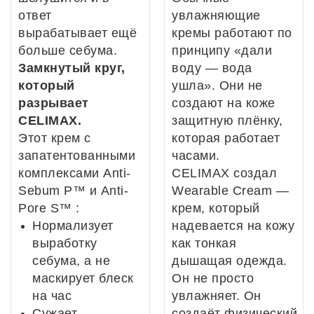
ответ
увлажняющие
вырабатывает ещё
кремы работают по
больше себума.
принципу «дали
Замкнутый круг,
воду — вода
который
ушла». Они не
разрывает
создают на коже
CELIMAX.
защитную плёнку,
Этот крем с
которая работает
запатентованными
часами.
комплексами Anti-
CELIMAX создал
Sebum P™ и Anti-
Wearable Cream —
Pore S™ :
крем, который
Нормализует
надевается на кожу
выработку
как тонкая
себума, а не
дышащая одежда.
маскирует блеск
Он не просто
на час
увлажняет. Он
Сужает
создаёт физический