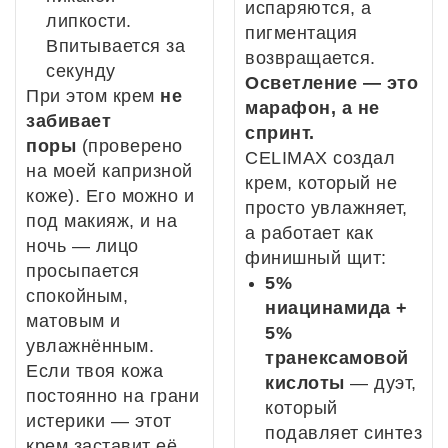
испаряются, а
липкости.
пигментация
Впитывается за
возвращается.
секунду
Осветление — это
При этом крем
не
марафон, а не
забивает
спринт.
поры
(проверено
CELIMAX создал
на моей капризной
крем, который не
коже). Его можно и
просто увлажняет,
под макияж, и на
а работает как
ночь — лицо
финишный щит:
просыпается
5%
спокойным,
ниацинамида +
матовым и
5%
увлажнённым.
транексамовой
Если твоя кожа
кислоты
— дуэт,
постоянно на грани
который
истерики — этот
подавляет синтез
крем заставит её