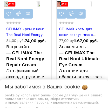
-12%
-13%
CELIMAX крем с нони
CELIMAX крем для
The Real Noni Energy
кожи вокруг глаз с
Repair Cream, 50 мл
84,00 руб.
74,00 руб.
нони The Real Noni
77,00 руб.
67,00 руб.
Ultimate Eye Cream, 20
Встречайте
Знакомьтесь
мл
—
CELIMAX The
—
CELIMAX The
Real Noni Energy
Real Noni Ultimate
Repair Cream
.
Eye Cream
.
Это финишный
Это крем для
аккорд в рутине с
области вокруг глаз
нони. Тонер
с тем
Мы заботимся о Ваших
cookie
подготовил,
самым
экстрактом
ампула зарядила
нони
, который я
penka.by использует файлы cookie для улучшения Вашего
пользовательского опыта, сбора статистики
энергией, а крем
уже вам
и представления персонализированных рекомендаций.
—
чинит
. Он
показывала в