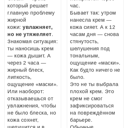
который решает
час.
главную проблему
Бывает так: утром
жирной
нанесла крем —
кожи:
увлажняет,
кожа сияет. А к 12
но не утяжеляет
.
часам дня — снова
Знакомая ситуация:
стянутость,
ты наносишь крем
шелушения под
— кожа дышит. А
тональным,
через 2 часа —
ощущение «маски».
жирный блеск,
Как будто ничего не
липкость,
было.
ощущение «маски».
Это не ты выбрала
Или наоборот:
плохой крем. Это
отказываешься от
крем не смог
увлажнения, чтобы
зафиксироваться
не было блеска, но
на повреждённом
кожа сохнет,
барьере.
шелушится и в
Обычные