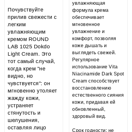
увлажняющая
Почувствуйте
формула крема
прилив свежести с
обеспечивает
легким
мгновенное
увлажняющим
увлажнение и
комфорт, позволяя
кремом ROUND
коже дышать и
LAB 1025 Dokdo
выглядеть свежей.
Light Cream. Это
Регулярное
тот самый случай,
использование Vita
когда крем "не
Niacinamide Dark Spot
видно, но
Cream способствует
чувствуется": он
восстановлению
мгновенно утоляет
естественного сияния
жажду кожи,
кожи, придавая ей
устраняет
обновленный,
стянутость и
здоровый вид.
шелушения,
оставляя лицо
Срок годности: не