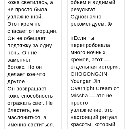
кожа светилась, а
объем и видимый
не просто была
результат.
увлажнённой.
Однозначно
Этот крем не
рекомендуем. 💫
спасает от морщин.
пЕсли ты
Он не обещает
перепробовала
подтяжку за одну
много ночных
ночь. Он не
кремов, этот —
заменяет
отдельная история.
ботокс. Но он
CHOGONGJIN
делает кое-что
Youngan Jin
другое.
Overnight Cream от
Он возвращает
Missha — это не
коже способность
просто
отражать свет. Не
увлажнение, это
блестеть, не
настоящий ритуал
масляниться, а
красоты, который
именно светиться.