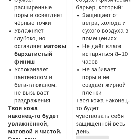
расширенные
барьер, который:
поры и осветляет
Защищает от
чёрные точки
ветра, холода и
Увлажняет
сухого воздуха в
глубоко, но
помещениях
оставляет
матовый
Не даёт влаге
бархатистый
испаряться 8–10
финиш
часов
Успокаивает
Не забивает
пантенолом и
поры и не
бета-глюканом,
создаёт жирной
не вызывает
плёнки
раздражения
Твоя кожа наконец-
Твоя кожа
то будет
наконец-то будет
чувствовать себя
увлажнённой,
защищённой весь
матовой и чистой.
день.