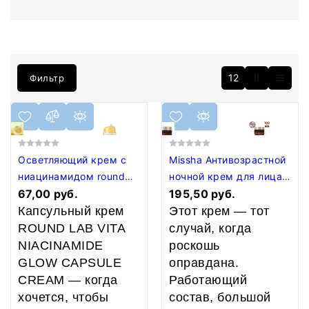
12
Фильтр
Осветляющий крем с
Missha Антивозрастной
ниацинамидом round
ночной крем для лица
lab капсульный 50 мл
67,00 руб.
CHOGONGJIN
195,50 руб.
YOUNGAN JIN
Капсульный крем
Этот крем — тот
OVERNIGHT CREAM, 100
ROUND LAB VITA
случай, когда
мл
NIACINAMIDE
роскошь
GLOW CAPSULE
оправдана.
CREAM — когда
Работающий
хочется, чтобы
состав, большой