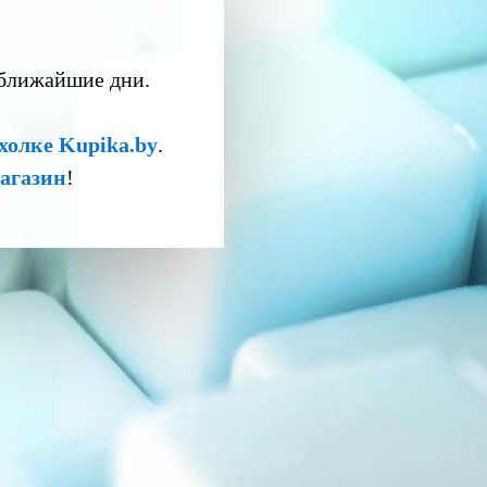
 ближайшие дни.
холке Kupika.by
.
агазин
!