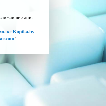
 ближайшие дни.
холке Kupika.by
.
агазин
!