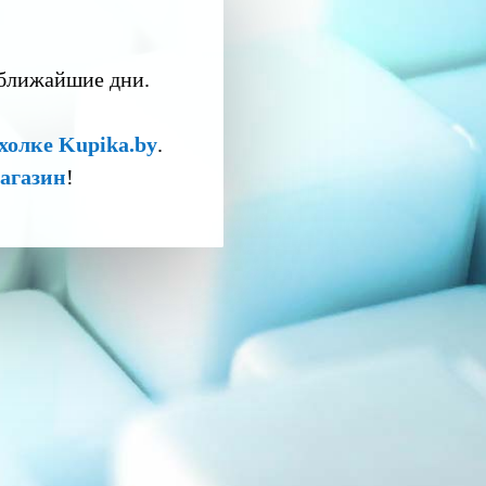
 ближайшие дни.
холке Kupika.by
.
агазин
!